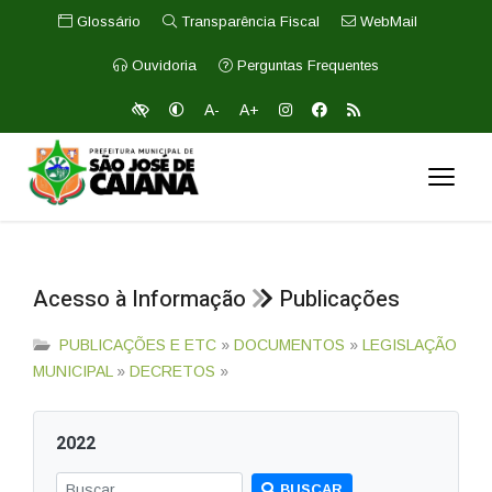
Glossário
Transparência Fiscal
WebMail
Ouvidoria
Perguntas Frequentes
A-
A+
Acesso à Informação
Publicações
PUBLICAÇÕES E ETC
»
DOCUMENTOS
»
LEGISLAÇÃO
MUNICIPAL
»
DECRETOS
»
2022
BUSCAR