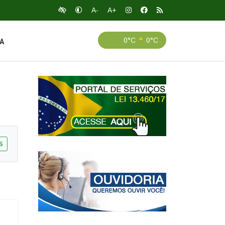
A-
A+
0°C
0°C
A
S