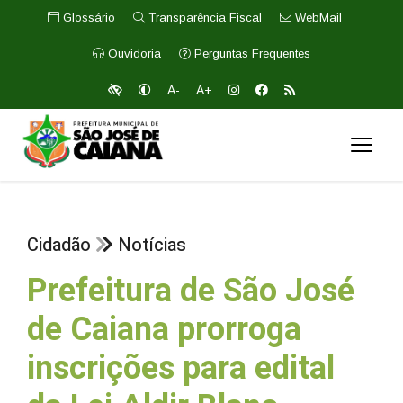
Glossário
Transparência Fiscal
WebMail
Ouvidoria
Perguntas Frequentes
A-
A+
Cidadão
Notícias
Prefeitura de São José
de Caiana prorroga
inscrições para edital