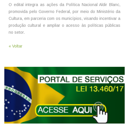
O edital integra as ações da Política Nacional Aldir Blanc,
promovida pelo Governo Federal, por meio do Ministério da
Cultura, em parceria com os municípios, visando incentivar a
produção cultural e ampliar o acesso às políticas públicas
no setor.
« Voltar