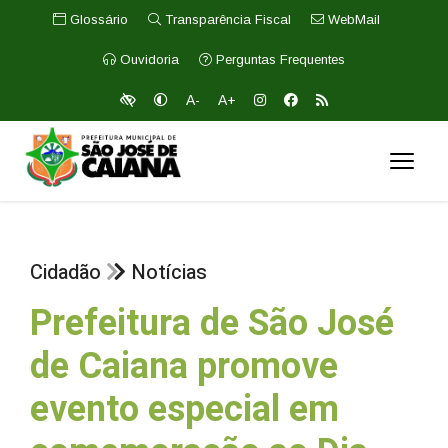
Glossário
Transparência Fiscal
WebMail
Ouvidoria
Perguntas Frequentes
A-
A+
Cidadão
Notícias
Prefeitura de São José
de Caiana promove
evento especial em