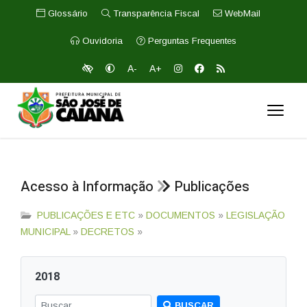
Glossário
Transparência Fiscal
WebMail
Ouvidoria
Perguntas Frequentes
A-
A+
Acesso à Informação
Publicações
PUBLICAÇÕES E ETC
»
DOCUMENTOS
»
LEGISLAÇÃO
MUNICIPAL
»
DECRETOS
»
2018
BUSCAR