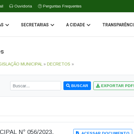
il
Ouvidoria
Perguntas Frequentes
AS
SECRETARIAS
A CIDADE
TRANSPARÊNCI
es
GISLAÇÃO MUNICIPAL
»
DECRETOS
»
BUSCAR
EXPORTAR PDF
IPAL N° 056/2023.
ACESSAR DOCUMENTO