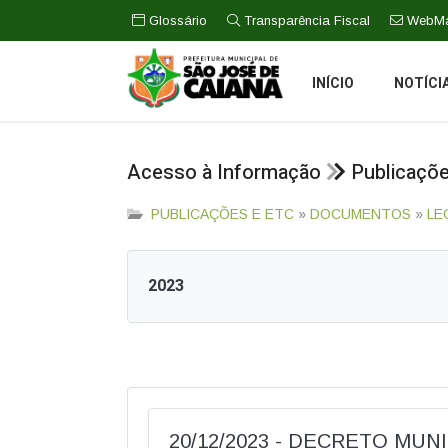
Glossário
Transparência Fiscal
WebMa
INÍCIO
NOTÍCI
Acesso à Informação
Publicaçõ
PUBLICAÇÕES E ETC
»
DOCUMENTOS
»
LE
2023
20/12/2023 - DECRETO MUNIC