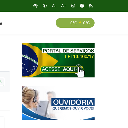
A-
A+
0°C
0°C
A
S