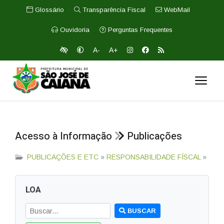
Glossário
Transparência Fiscal
WebMail
Ouvidoria
Perguntas Frequentes
A-
A+
Acesso à Informação
Publicações
PUBLICAÇÕES E ETC
»
RESPONSABILIDADE FÍSCAL
»
LOA
BUSCAR