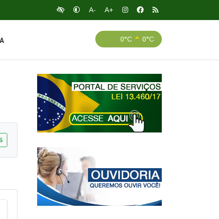
A-
A+
0°C
0°C
A
S