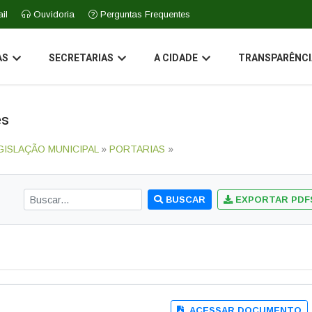
il
Ouvidoria
Perguntas Frequentes
AS
SECRETARIAS
A CIDADE
TRANSPARÊNCI
es
GISLAÇÃO MUNICIPAL
»
PORTARIAS
»
BUSCAR
EXPORTAR PDF
ACESSAR DOCUMENTO