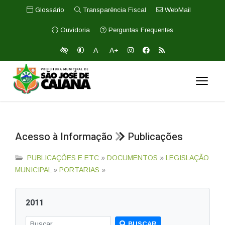
Glossário
Transparência Fiscal
WebMail
Ouvidoria
Perguntas Frequentes
A-
A+
Acesso à Informação
Publicações
PUBLICAÇÕES E ETC
»
DOCUMENTOS
»
LEGISLAÇÃO
MUNICIPAL
»
PORTARIAS
»
2011
BUSCAR