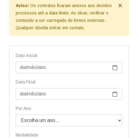
×
Aviso:
Os contratos ficaram anexos aos devidos
processos até a data limite. Ao clicar, verificar o
conteúdo a ser carregado de fontes externas.
Qualquer dúvida entrar em contato.
Data Inicial
Data Final
Por Ano
Modalidade