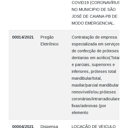
COVID19 (CORONAVÍRUS)
NO MUNICIPIO DE SÃO
JOSÉ DE CAIANA-PB DE
MODO EMERGENCIAL.
00014/2021
Pregão
Contratação de empresa
Eletrônico
especializada em serviços
de confecção de próteses
dentarias em acrilico(Totais
e parciais, superiores e
inferiores, próteses total
mandibular/total,
maxilar/parcial mandibular
removível/e/ou próteses
coronárias/intrarradiculares
fixas/adesivas (por
elemento
00004/2021
Dispensa
LOCAÇÃO DE VEICULO