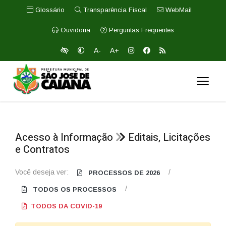
Glossário
Transparência Fiscal
WebMail
Ouvidoria
Perguntas Frequentes
A-
A+
Acesso à Informação
Editais, Licitações
e Contratos
Você deseja ver:
/
PROCESSOS DE 2026
/
TODOS OS PROCESSOS
TODOS DA COVID-19