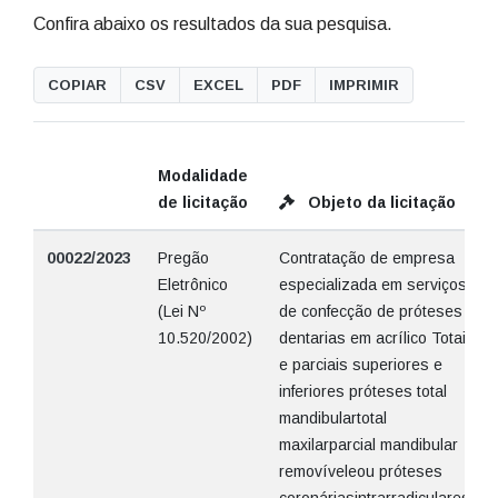
Confira abaixo os resultados da sua pesquisa.
COPIAR
CSV
EXCEL
PDF
IMPRIMIR
Modalidade
de licitação
Objeto da licitação
00022/2023
Pregão
Contratação de empresa
Eletrônico
especializada em serviços
(Lei Nº
de confecção de próteses
10.520/2002)
dentarias em acrílico Totais
e parciais superiores e
inferiores próteses total
mandibulartotal
maxilarparcial mandibular
removíveleou próteses