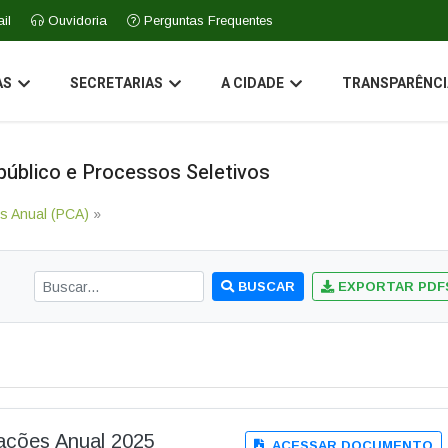
il
Ouvidoria
Perguntas Frequentes
AS
SECRETARIAS
A CIDADE
TRANSPARÊNCI
úblico e Processos Seletivos
s Anual (PCA)
»
BUSCAR
EXPORTAR PDF
tações Anual 2025
ACESSAR DOCUMENTO