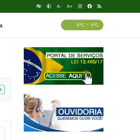
A-
A+
0°C
0°C
A
S