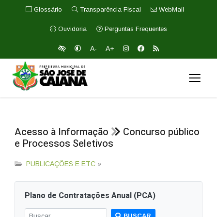
Glossário
Transparência Fiscal
WebMail
Ouvidoria
Perguntas Frequentes
A-
A+
Acesso à Informação
Concurso público
e Processos Seletivos
PUBLICAÇÕES E ETC
»
Plano de Contratações Anual (PCA)
BUSCAR