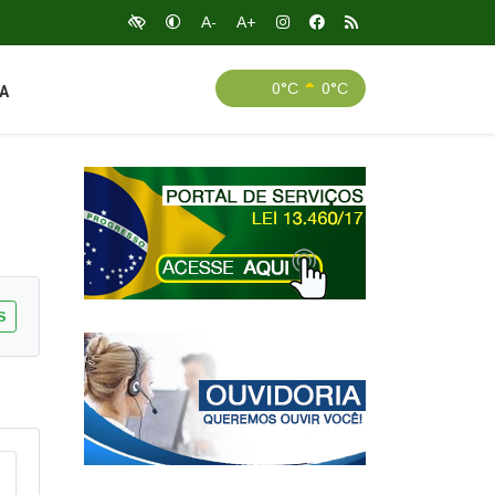
A-
A+
0°C
0°C
A
S