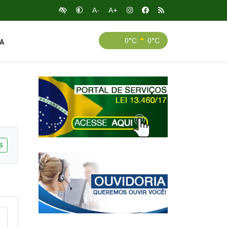
A-
A+
0°C
0°C
A
S