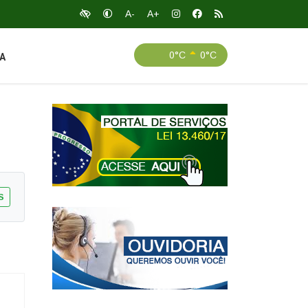
A-
A+
0°C
0°C
A
S