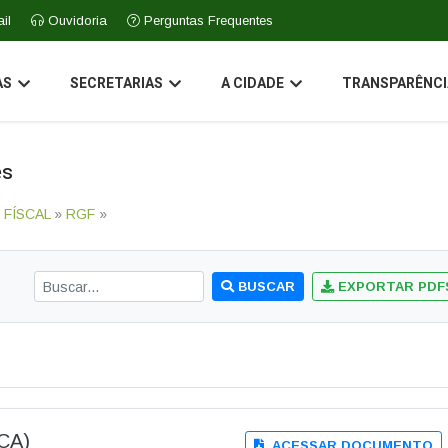
il
Ouvidoria
Perguntas Frequentes
AS
SECRETARIAS
A CIDADE
TRANSPARÊNCI
es
 FÍSCAL
»
RGF
»
BUSCAR
EXPORTAR PDF
DCA)
ACESSAR DOCUMENTO