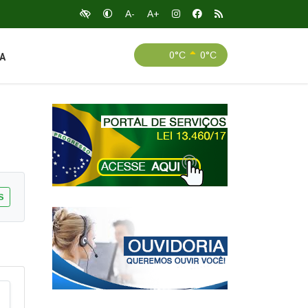
A-
A+
0°C
0°C
A
S