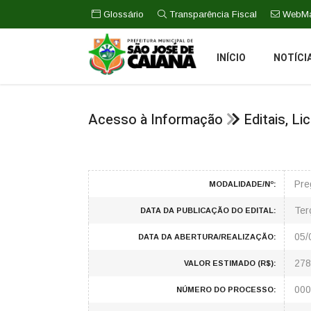
Glossário
Transparência Fiscal
WebMa
INÍCIO
NOTÍCI
Acesso à Informação
Editais, L
Pre
MODALIDADE/Nº:
Ter
DATA DA PUBLICAÇÃO DO EDITAL:
05/
DATA DA ABERTURA/REALIZAÇÃO:
278
VALOR ESTIMADO (R$):
000
NÚMERO DO PROCESSO: