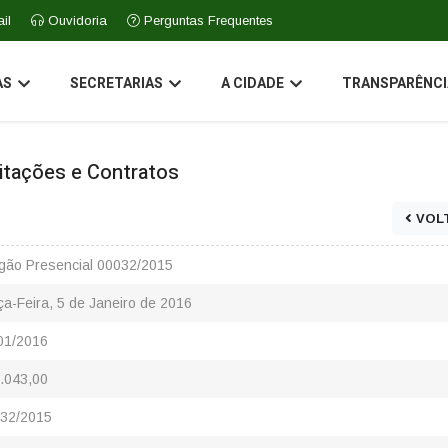
il
Ouvidoria
Perguntas Frequentes
AS
SECRETARIAS
A CIDADE
TRANSPARÊNCI
icitações e Contratos
VOL
gão Presencial 00032/2015
ça-Feira, 5 de Janeiro de 2016
01/2016
.043,00
32/2015