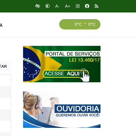
A-
A+
0°C
0°C
A
TAR