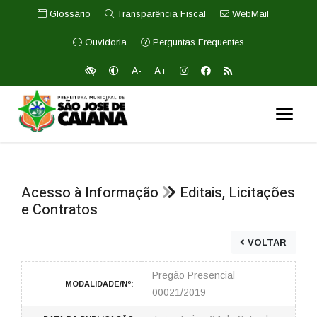
Glossário
Transparência Fiscal
WebMail
Ouvidoria
Perguntas Frequentes
A-
A+
Acesso à Informação
Editais, Licitações
e Contratos
VOLTAR
Pregão Presencial
MODALIDADE/Nº:
00021/2019