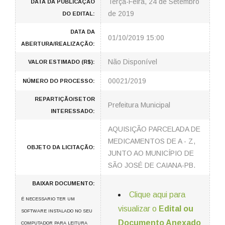
Terça-Feira, 24 de Setembro
DATA DA PUBLICAÇÃO
de 2019
DO EDITAL:
DATA DA
01/10/2019 15:00
ABERTURA/REALIZAÇÃO:
Não Disponível
VALOR ESTIMADO (R$):
00021/2019
NÚMERO DO PROCESSO:
REPARTIÇÃO/SETOR
Prefeitura Municipal
INTERESSADO:
AQUISIÇÃO PARCELADA DE
MEDICAMENTOS DE A - Z,
OBJETO DA LICITAÇÃO:
JUNTO AO MUNICÍPIO DE
SÃO JOSÉ DE CAIANA-PB.
BAIXAR DOCUMENTO:
Clique aqui para
É NECESSARIO TER UM
visualizar o
Edital ou
SOFTWARE INSTALADO NO SEU
Documento Anexado
COMPUTADOR PARA LEITURA