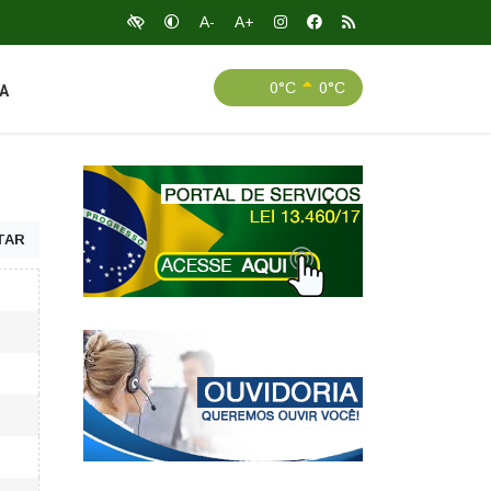
A-
A+
0°C
0°C
A
TAR