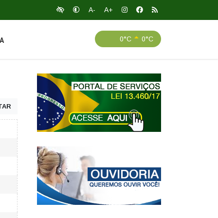
A-
A+
0°C
0°C
A
TAR