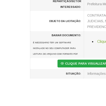
REPARTIÇÃO/SETOR
Prefeitura M
INTERESSADO:
CONTRATAÇ
JUDICIAIS
OBJETO DA LICITAÇÃO:
PREVIDENC
BAIXAR DOCUMENTO:
Cliqu
É NECESSARIO TER UM SOFTWARE
INSTALADO NO SEU COMPUTADOR PARA
LEITURA DO ARQUIVO COM FORMATO PDF
CLIQUE PARA VISUALIZ
Informaçõe
SITUAÇÃO: