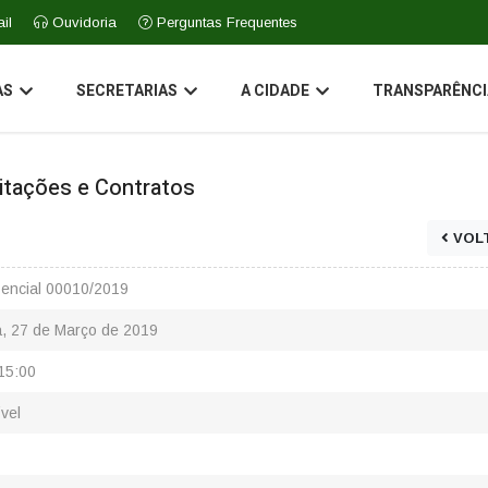
il
Ouvidoria
Perguntas Frequentes
AS
SECRETARIAS
A CIDADE
TRANSPARÊNCI
icitações e Contratos
VOL
encial 00010/2019
a, 27 de Março de 2019
15:00
vel