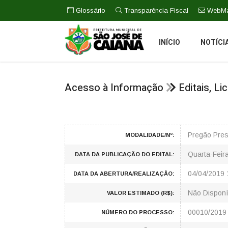
Glossário
Transparência Fiscal
WebMa
INÍCIO
NOTÍCI
Acesso à Informação
Editais, L
Pregão Pres
MODALIDADE/Nº:
Quarta-Feir
DATA DA PUBLICAÇÃO DO EDITAL:
04/04/2019 
DATA DA ABERTURA/REALIZAÇÃO:
Não Disponí
VALOR ESTIMADO (R$):
00010/2019
NÚMERO DO PROCESSO: