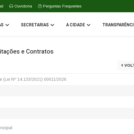
il
Ouvidoria
Perguntas Frequentes
AS
SECRETARIAS
A CIDADE
TRANSPARÊNCI
icitações e Contratos
VOL
ade (Lei Nº 14.133/2021) 00011/2026
nicipal