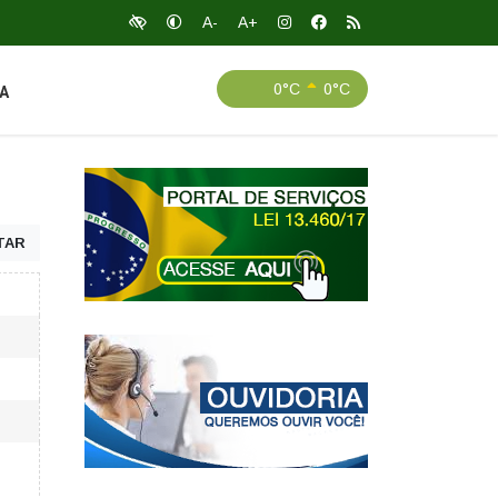
A-
A+
0°C
0°C
A
TAR