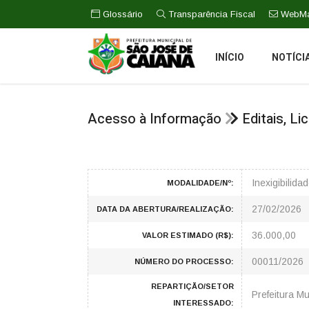
Glossário
Transparência Fiscal
WebMa
INÍCIO
NOTÍCI
Acesso à Informação
Editais, L
Inexigibilid
MODALIDADE/Nº:
27/02/2026
DATA DA ABERTURA/REALIZAÇÃO:
36.000,00
VALOR ESTIMADO (R$):
00011/2026
NÚMERO DO PROCESSO:
REPARTIÇÃO/SETOR
Prefeitura Mu
INTERESSADO: