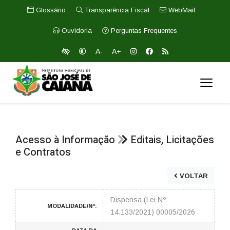
Glossário
Transparência Fiscal
WebMail
Ouvidoria
Perguntas Frequentes
A-
A+
Acesso à Informação
Editais, Licitações
e Contratos
VOLTAR
Dispensa (Lei Nº
MODALIDADE/Nº:
14.133/2021) 00005/2026