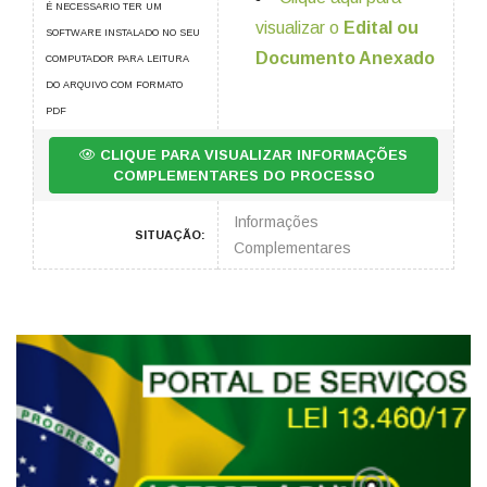
É NECESSARIO TER UM
visualizar o
Edital ou
SOFTWARE INSTALADO NO SEU
Documento Anexado
COMPUTADOR PARA LEITURA
DO ARQUIVO COM FORMATO
PDF
CLIQUE PARA VISUALIZAR INFORMAÇÕES
COMPLEMENTARES DO PROCESSO
Informações
SITUAÇÃO:
Complementares