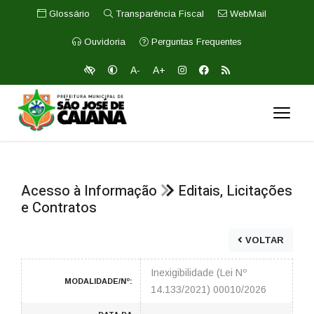
Glossário
Transparência Fiscal
WebMail
Ouvidoria
Perguntas Frequentes
A-
A+
Acesso à Informação
Editais, Licitações
e Contratos
VOLTAR
Inexigibilidade (Lei Nº
MODALIDADE/Nº:
14.133/2021) 00010/2026