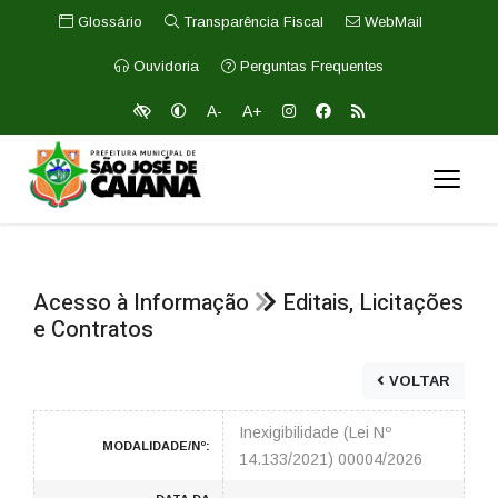
Glossário
Transparência Fiscal
WebMail
Ouvidoria
Perguntas Frequentes
A-
A+
Acesso à Informação
Editais, Licitações
e Contratos
VOLTAR
Inexigibilidade (Lei Nº
MODALIDADE/Nº:
14.133/2021) 00004/2026