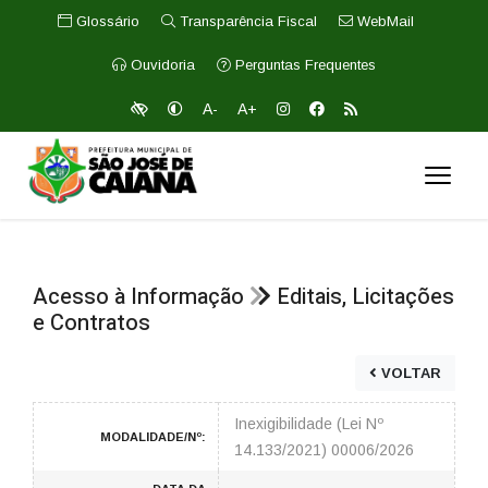
Glossário
Transparência Fiscal
WebMail
Ouvidoria
Perguntas Frequentes
A-
A+
Acesso à Informação
Editais, Licitações
e Contratos
VOLTAR
Inexigibilidade (Lei Nº
MODALIDADE/Nº:
14.133/2021) 00006/2026