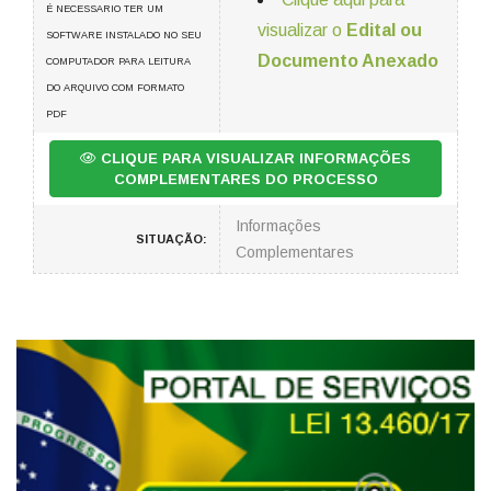
É NECESSARIO TER UM
visualizar o
Edital ou
SOFTWARE INSTALADO NO SEU
Documento Anexado
COMPUTADOR PARA LEITURA
DO ARQUIVO COM FORMATO
PDF
CLIQUE PARA VISUALIZAR INFORMAÇÕES
COMPLEMENTARES DO PROCESSO
Informações
SITUAÇÃO:
Complementares