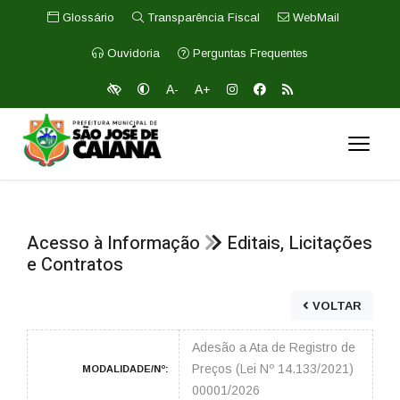
Glossário
Transparência Fiscal
WebMail
Ouvidoria
Perguntas Frequentes
A-
A+
Acesso à Informação
Editais, Licitações
e Contratos
VOLTAR
Adesão a Ata de Registro de
Preços (Lei Nº 14.133/2021)
MODALIDADE/Nº:
00001/2026