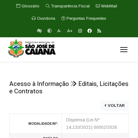
Glossário
Transparência Fiscal
WebMail
Ouvidoria
Perguntas Frequentes
A-
A+
Acesso à Informação
Editais, Licitações
e Contratos
VOLTAR
Dispensa (Lei Nº
MODALIDADE/Nº:
14.133/2021) 00002/2026