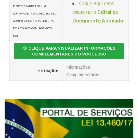
Clique aqui para
É NECESSARIO TER UM
visualizar o
Edital ou
SOFTWARE INSTALADO NO SEU
Documento Anexado
COMPUTADOR PARA LEITURA
DO ARQUIVO COM FORMATO
PDF
CLIQUE PARA VISUALIZAR INFORMAÇÕES
COMPLEMENTARES DO PROCESSO
Informações
SITUAÇÃO:
Complementares