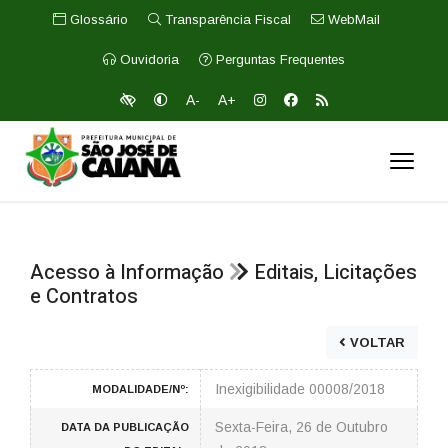
Glossário
Transparência Fiscal
WebMail
Ouvidoria
Perguntas Frequentes
A-
A+
Acesso à Informação
Editais, Licitações
e Contratos
VOLTAR
Inexigibilidade 00008/2018
MODALIDADE/Nº:
Sexta-Feira, 26 de Outubro
DATA DA PUBLICAÇÃO