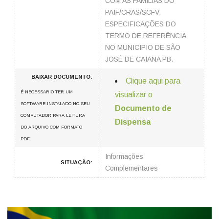
COM AS FAMILIAS DO
PAIF/CRAS/SCFV.
ESPECIFICAÇÕES DO
TERMO DE REFERÊNCIA
NO MUNICIPIO DE SÃO
JOSÉ DE CAIANA PB.
BAIXAR DOCUMENTO:
Clique aqui para
É NECESSARIO TER UM
visualizar o
SOFTWARE INSTALADO NO SEU
Documento de
COMPUTADOR PARA LEITURA
Dispensa
DO ARQUIVO COM FORMATO
PDF
Informações
SITUAÇÃO:
Complementares