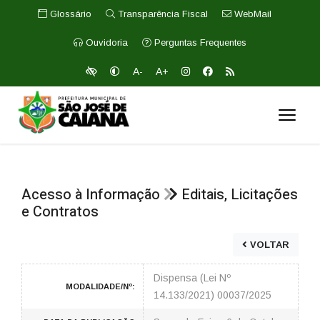
Glossário
Transparência Fiscal
WebMail
Ouvidoria
Perguntas Frequentes
A-
A+
Acesso à Informação
Editais, Licitações
e Contratos
VOLTAR
Dispensa (Lei Nº
MODALIDADE/Nº:
14.133/2021) 00037/2025