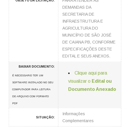
PARA ATENDER AS
OBJETO DA LICITAÇÃO:
DEMANDAS DA
SECRETARIA DE
INFRAESTRUTURA E
AGRICULTURA DO
MUNICÍPIO DE SÃO JOSÉ
DE CAIANA PB, CONFORME
ESPECIFICAÇÕES DESTE
EDITAL E SEUS ANEXOS.
BAIXAR DOCUMENTO:
Clique aqui para
É NECESSARIO TER UM
visualizar o
Edital ou
SOFTWARE INSTALADO NO SEU
Documento Anexado
COMPUTADOR PARA LEITURA
DO ARQUIVO COM FORMATO
PDF
Informações
SITUAÇÃO:
Complementares