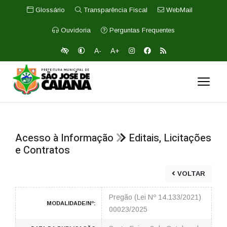
Glossário
Transparência Fiscal
WebMail
Ouvidoria
Perguntas Frequentes
A-
A+
Acesso à Informação
Editais, Licitações
e Contratos
VOLTAR
Pregão (Lei Nº 14.133/2021)
MODALIDADE/Nº:
00023/2025