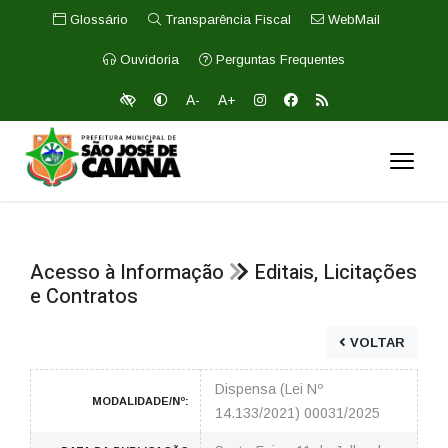
Glossário
Transparência Fiscal
WebMail
Ouvidoria
Perguntas Frequentes
A-
A+
Acesso à Informação
Editais, Licitações
e Contratos
VOLTAR
Dispensa (Lei Nº
MODALIDADE/Nº:
14.133/2021) 00031/2025