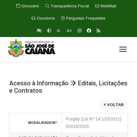
Glossário
Transparência Fiscal
WebMail
Ouvidoria
Perguntas Frequentes
A-
A+
Acesso à Informação
Editais, Licitações
e Contratos
VOLTAR
Pregão (Lei Nº 14.133/2021)
MODALIDADE/Nº:
00018/2025