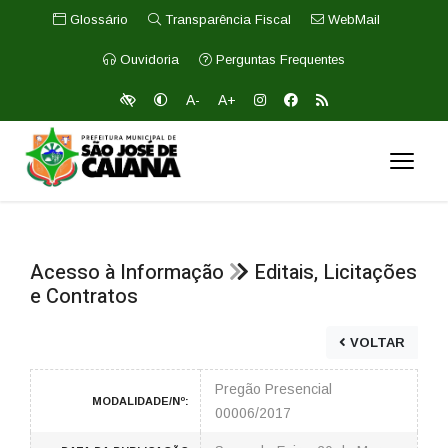
Glossário
Transparência Fiscal
WebMail
Ouvidoria
Perguntas Frequentes
A-
A+
Acesso à Informação
Editais, Licitações
e Contratos
VOLTAR
Pregão Presencial
MODALIDADE/Nº:
00006/2017