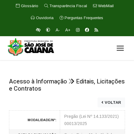
Glossário
Transparência Fiscal
WebMail
Ouvidoria
Perguntas Frequentes
A-
A+
Acesso à Informação
Editais, Licitações
e Contratos
VOLTAR
Pregão (Lei Nº 14.133/2021)
MODALIDADE/Nº:
00013/2025