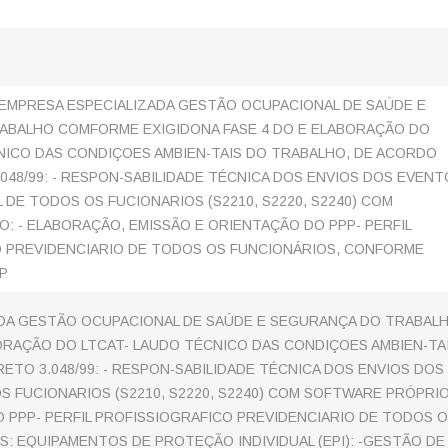
EMPRESA ESPECIALIZADA GESTÃO OCUPACIONAL DE SAÚDE E
ABALHO COMFORME EXIGIDONA FASE 4 DO E ELABORAÇÃO DO
NICO DAS CONDIÇOES AMBIEN-TAIS DO TRABALHO, DE ACORDO
048/99: - RESPON-SABILIDADE TÉCNICA DOS ENVIOS DOS EVENT
 DE TODOS OS FUCIONARIOS (S2210, S2220, S2240) COM
: - ELABORAÇÃO, EMISSÃO E ORIENTAÇÃO DO PPP- PERFIL
 PREVIDENCIARIO DE TODOS OS FUNCIONÁRIOS, CONFORME
P
DA GESTÃO OCUPACIONAL DE SAÚDE E SEGURANÇA DO TRABAL
ORAÇÃO DO LTCAT- LAUDO TÉCNICO DAS CONDIÇOES AMBIEN-TA
TO 3.048/99: - RESPON-SABILIDADE TÉCNICA DOS ENVIOS DOS
 FUCIONARIOS (S2210, S2220, S2240) COM SOFTWARE PRÓPRIO:
 PPP- PERFIL PROFISSIOGRAFICO PREVIDENCIARIO DE TODOS 
: EQUIPAMENTOS DE PROTEÇÃO INDIVIDUAL (EPI): -GESTÃO DE