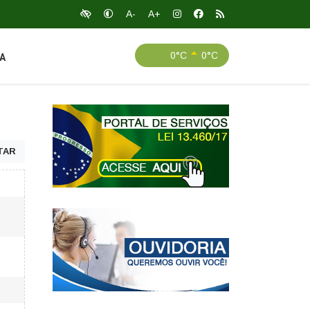
A-
A+
0°C
0°C
A
TAR