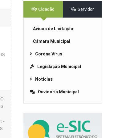
Cidadão
Servidor
Avisos de Licitação
Câmara Municipal
Corona Vírus
OS
Legislação Municipal
Notícias
Ouvidoria Municipal
HO
IS
 -
OS