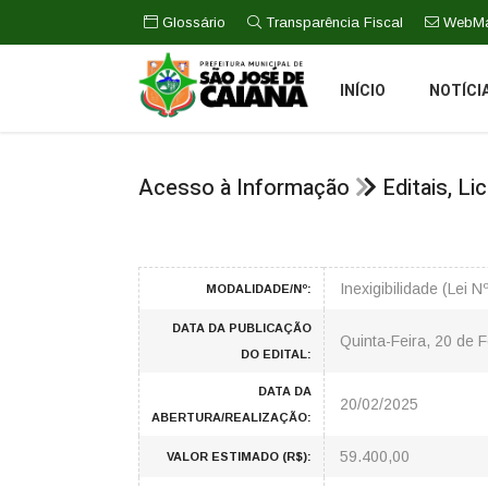
Glossário
Transparência Fiscal
WebMa
INÍCIO
NOTÍCI
Acesso à Informação
Editais, L
Inexigibilidade (Lei
MODALIDADE/Nº:
DATA DA PUBLICAÇÃO
Quinta-Feira, 20 de 
DO EDITAL:
DATA DA
20/02/2025
ABERTURA/REALIZAÇÃO:
59.400,00
VALOR ESTIMADO (R$):