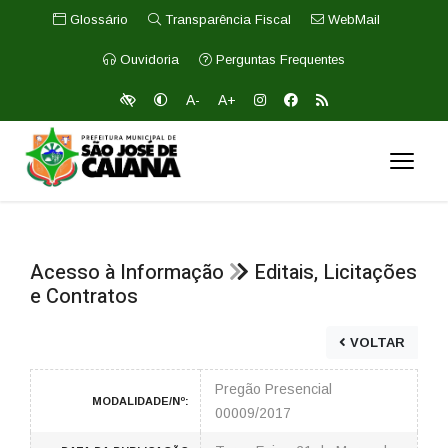
Glossário
Transparência Fiscal
WebMail
Ouvidoria
Perguntas Frequentes
A-
A+
Acesso à Informação
Editais, Licitações
e Contratos
VOLTAR
Pregão Presencial
MODALIDADE/Nº:
00009/2017