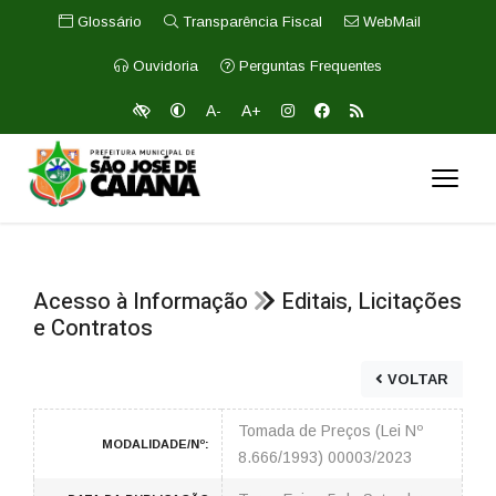
Glossário
Transparência Fiscal
WebMail
Ouvidoria
Perguntas Frequentes
A-
A+
Acesso à Informação
Editais, Licitações
e Contratos
VOLTAR
Tomada de Preços (Lei Nº
MODALIDADE/Nº:
8.666/1993) 00003/2023