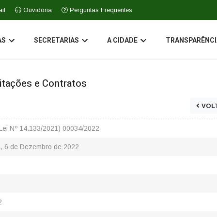
il
Ouvidoria
Perguntas Frequentes
AS
SECRETARIAS
A CIDADE
TRANSPARÊNCI
icitações e Contratos
VOL
Lei Nº 14.133/2021) 00034/2022
a, 6 de Dezembro de 2022
2