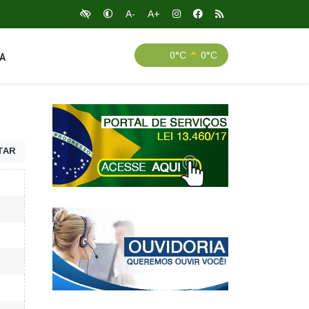
A-
A+
0°C
0°C
A
TAR