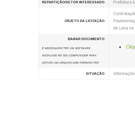
Prefeitura 
REPARTIÇÃO/SETOR INTERESSADO:
Contrataçã
Pavimentaç
OBJETO DA LICITAÇÃO:
de Lima no
BAIXAR DOCUMENTO:
Cliq
É NECESSARIO TER UM SOFTWARE
INSTALADO NO SEU COMPUTADOR PARA
LEITURA DO ARQUIVO COM FORMATO PDF
Informaçõ
SITUAÇÃO: