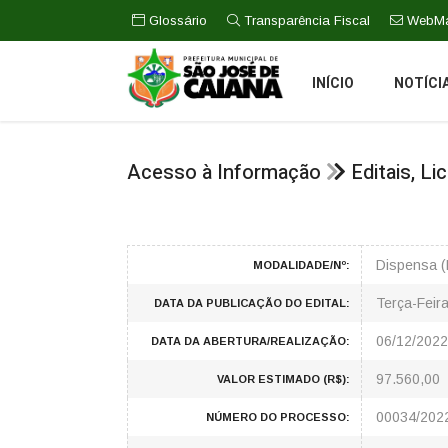
Glossário
Transparência Fiscal
WebMa
INÍCIO
NOTÍCI
Acesso à Informação
Editais, L
Dispensa (
MODALIDADE/Nº:
Terça-Feir
DATA DA PUBLICAÇÃO DO EDITAL:
06/12/2022
DATA DA ABERTURA/REALIZAÇÃO:
97.560,00
VALOR ESTIMADO (R$):
00034/202
NÚMERO DO PROCESSO: