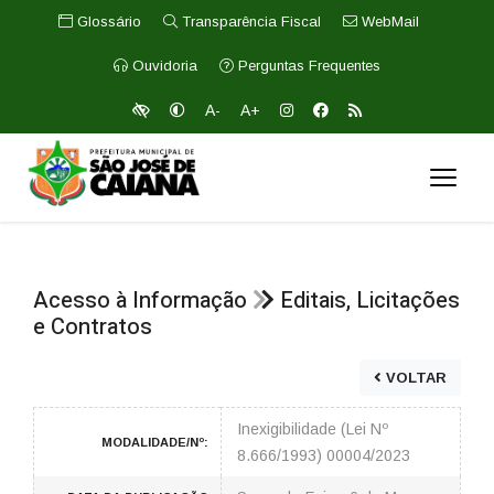
Glossário
Transparência Fiscal
WebMail
Ouvidoria
Perguntas Frequentes
A-
A+
Acesso à Informação
Editais, Licitações
e Contratos
VOLTAR
Inexigibilidade (Lei Nº
MODALIDADE/Nº:
8.666/1993) 00004/2023