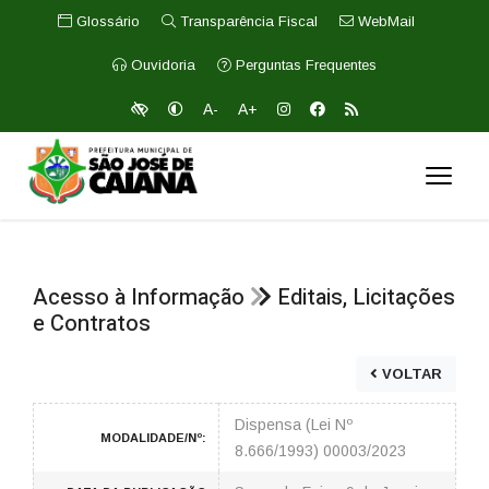
Glossário
Transparência Fiscal
WebMail
Ouvidoria
Perguntas Frequentes
A-
A+
Acesso à Informação
Editais, Licitações
e Contratos
VOLTAR
Dispensa (Lei Nº
MODALIDADE/Nº:
8.666/1993) 00003/2023