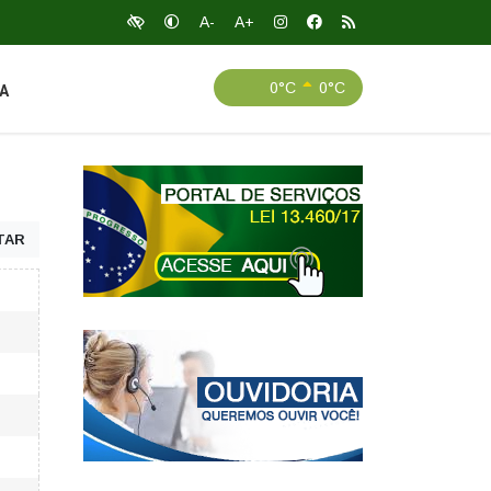
A-
A+
0°C
0°C
A
TAR