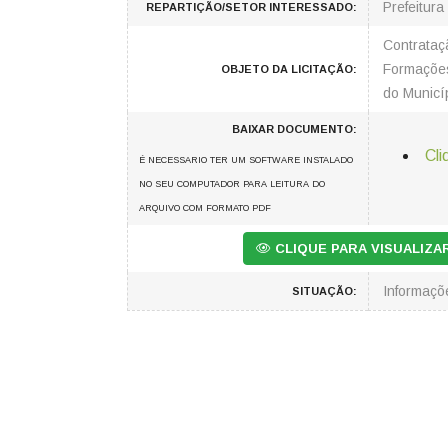
Prefeitura
REPARTIÇÃO/SETOR INTERESSADO:
Contrataç
Formações
OBJETO DA LICITAÇÃO:
do Municí
BAIXAR DOCUMENTO:
Cli
É NECESSARIO TER UM SOFTWARE INSTALADO
NO SEU COMPUTADOR PARA LEITURA DO
ARQUIVO COM FORMATO PDF
CLIQUE PARA VISUALIZ
Informaç
SITUAÇÃO: