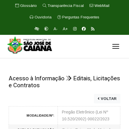
Glossário
Transparência Fiscal
WebMail
Ouvidoria
Perguntas Frequentes
A-
A+
Acesso à Informação
Editais, Licitações
e Contratos
VOLTAR
Pregão Eletrônico (Lei Nº
MODALIDADE/Nº:
10.520/2002) 00022/2023