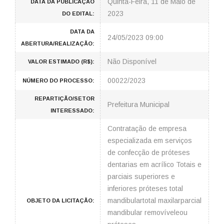
Quinta-Feira, 11 de Maio de
DATA DA PUBLICAÇÃO
2023
DO EDITAL:
DATA DA
24/05/2023 09:00
ABERTURA/REALIZAÇÃO:
Não Disponível
VALOR ESTIMADO (R$):
00022/2023
NÚMERO DO PROCESSO:
REPARTIÇÃO/SETOR
Prefeitura Municipal
INTERESSADO:
Contratação de empresa
especializada em serviços
de confecção de próteses
dentarias em acrílico Totais e
parciais superiores e
inferiores próteses total
mandibulartotal maxilarparcial
OBJETO DA LICITAÇÃO:
mandibular removíveleou