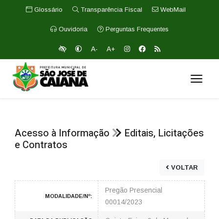
Glossário
Transparência Fiscal
WebMail
Ouvidoria
Perguntas Frequentes
A-
A+
Acesso à Informação
Editais, Licitações
e Contratos
VOLTAR
Pregão Presencial
MODALIDADE/Nº:
00014/2023