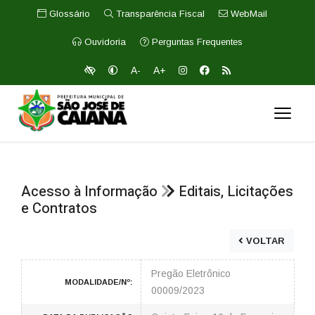
Glossário
Transparência Fiscal
WebMail
Ouvidoria
Perguntas Frequentes
A-
A+
Acesso à Informação
Editais, Licitações
e Contratos
VOLTAR
Pregão Eletrônico
MODALIDADE/Nº:
00009/2023