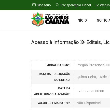
Glossário
Transparência Fiscal
WebMa
INÍCIO
NOTÍCI
Acesso à Informação
Editais, L
Pregão Presencial 0
MODALIDADE/Nº:
DATA DA PUBLICAÇÃO
Quinta-Feira, 16 de 
DO EDITAL:
DATA DA
02/03/2023 08:00
ABERTURA/REALIZAÇÃO:
Não Disponível
VALOR ESTIMADO (R$):