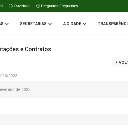
il
Ouvidoria
Perguntas Frequentes
AS
SECRETARIAS
A CIDADE
TRANSPARÊNCI
icitações e Contratos
VOL
0010/2023
Fevereiro de 2023