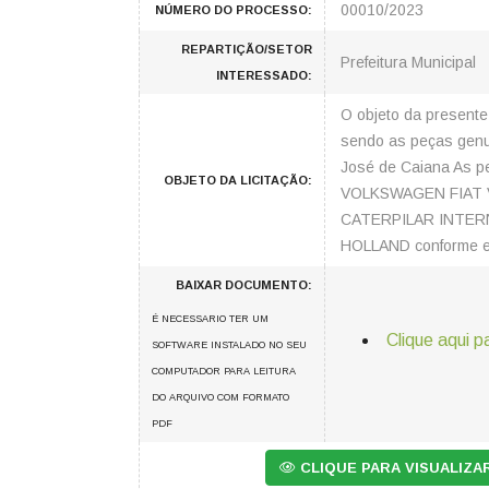
00010/2023
NÚMERO DO PROCESSO:
REPARTIÇÃO/SETOR
Prefeitura Municipal
INTERESSADO:
O objeto da present
sendo as peças genuí
José de Caiana As pe
OBJETO DA LICITAÇÃO:
VOLKSWAGEN FIAT
CATERPILAR INTER
HOLLAND conforme es
BAIXAR DOCUMENTO:
É NECESSARIO TER UM
Clique aqui p
SOFTWARE INSTALADO NO SEU
COMPUTADOR PARA LEITURA
DO ARQUIVO COM FORMATO
PDF
CLIQUE PARA VISUALIZ