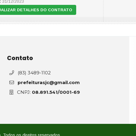
:
31/12/2023
UALIZAR DETALHES DO CONTRATO
Contato
(83) 3489-1102
prefeiturasjc@gmail.com
CNPJ:
08.891.541/0001-69
. Todos os direitos reservados.