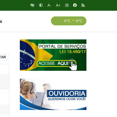
A-
A+
0°C
0°C
A
TAR