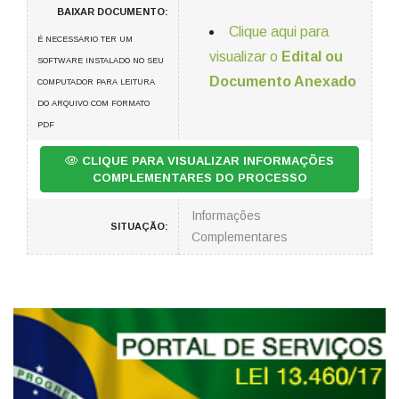
BAIXAR DOCUMENTO:
Clique aqui para
É NECESSARIO TER UM
visualizar o
Edital ou
SOFTWARE INSTALADO NO SEU
Documento Anexado
COMPUTADOR PARA LEITURA
DO ARQUIVO COM FORMATO
PDF
CLIQUE PARA VISUALIZAR INFORMAÇÕES
COMPLEMENTARES DO PROCESSO
Informações
SITUAÇÃO:
Complementares