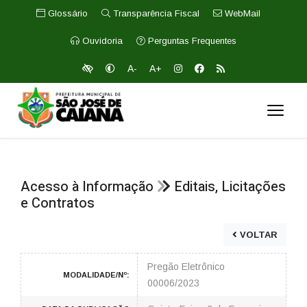
Glossário
Transparência Fiscal
WebMail
Ouvidoria
Perguntas Frequentes
A-
A+
Acesso à Informação
Editais, Licitações
e Contratos
VOLTAR
Pregão Eletrônico
MODALIDADE/Nº:
00006/2023