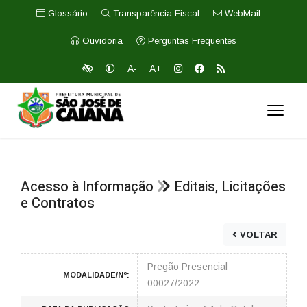
Glossário
Transparência Fiscal
WebMail
Ouvidoria
Perguntas Frequentes
A-
A+
Acesso à Informação
Editais, Licitações
e Contratos
VOLTAR
Pregão Presencial
MODALIDADE/Nº:
00027/2022