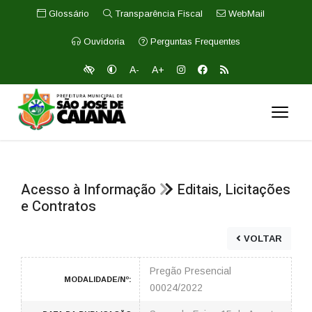
Glossário
Transparência Fiscal
WebMail
Ouvidoria
Perguntas Frequentes
A-
A+
Acesso à Informação
Editais, Licitações
e Contratos
VOLTAR
Pregão Presencial
MODALIDADE/Nº:
00024/2022