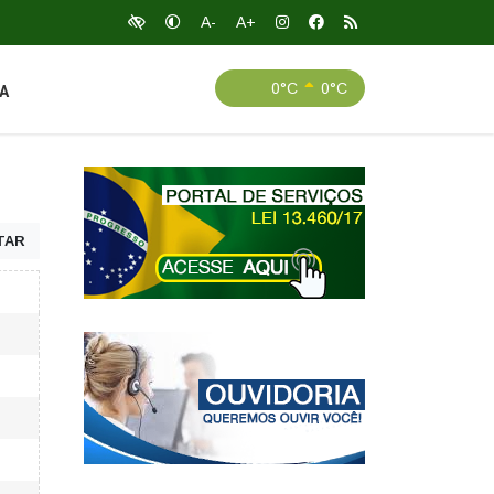
A-
A+
0°C
0°C
A
TAR