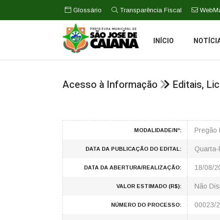
Glossário
Transparência Fiscal
WebMa
INÍCIO
NOTÍCI
Acesso à Informação
Editais, L
Pregão 
MODALIDADE/Nº:
Quarta-
DATA DA PUBLICAÇÃO DO EDITAL:
18/08/2
DATA DA ABERTURA/REALIZAÇÃO:
Não Dis
VALOR ESTIMADO (R$):
00023/
NÚMERO DO PROCESSO: